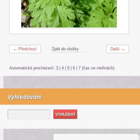
← Předchozí
Zpět do složky
Další →
Automatické procházení:
3
|
4
|
5
|
6
|
7
(čas ve vteřinách)
Vyhledávání