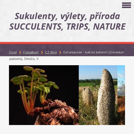
Sukulenty, výlety, příroda
SUCCULENTS, TRIPS, NATURE
Úvod
Fotoalbum
CZ flora
Geraniaceae - kakost bahenní (Geranium
palustre), Srbsko, V.