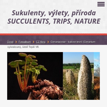
Sukulenty, výlety, příroda
SUCCULENTS, TRIPS, NATURE
Úvod
Fotoalbum
CZ flora
Geraniaceae - kakost lesní (Geranium
sylvaticum), údolí Teplé VII.