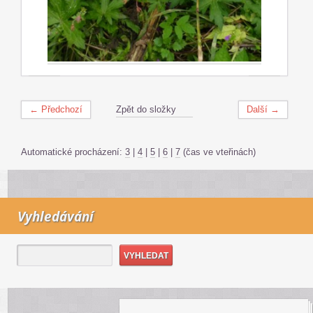
← Předchozí
Zpět do složky
Další →
Automatické procházení:
3
|
4
|
5
|
6
|
7
(čas ve vteřinách)
Vyhledávání