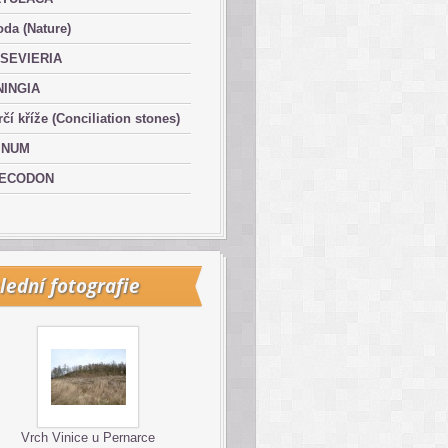
oda (Nature)
SEVIERIA
NINGIA
čí kříže (Conciliation stones)
INUM
ECODON
lední fotografie
Vrch Vinice u Pernarce