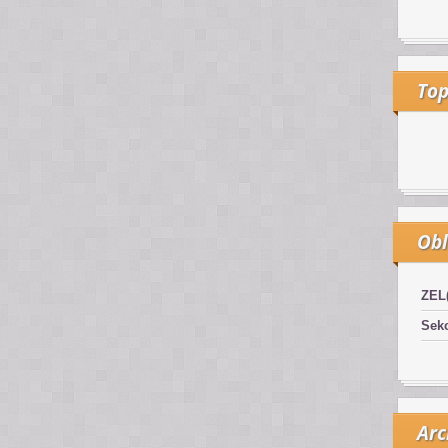
Top
Obl
ZEL
Sekc
Arc