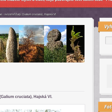
 - svízel křížatý (Galium cruciata), Hajská VI.
Vyh
(Galium cruciata), Hajská VI.
Fo