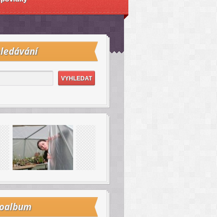
ledávání
toalbum