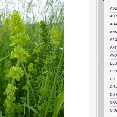
ADE
ADR
AGA
AN
AP
AST
AVO
BEG
BRO
BUL
CIB
CIS
CRA
CRA