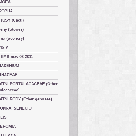
MOEA
ROPHA
TUSY (Cacti)
eny (Stones)
ina (Scenery)
ISIA
EMB new 02-2011
ADENIUM
INACEAE
ATNÍ PORTULACACEAE (Other
ulacaceae)
ATNÍ RODY (Other genuses)
ONNA, SENECIO
LIS
EROMIA
TULACA