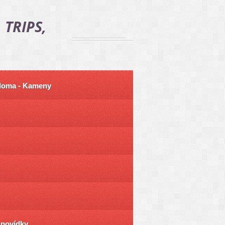
 TRIPS,
 doma - Kameny
ůpovídky