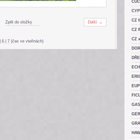
CUC
CY
CZ 
Zpět do složky
Další →
CZ f
CZ x
|
6
|
7
(čas ve vteřinách)
DOR
DŘE
ECH
ERI
EUP
FIC
GAS
GER
GRA
HAW