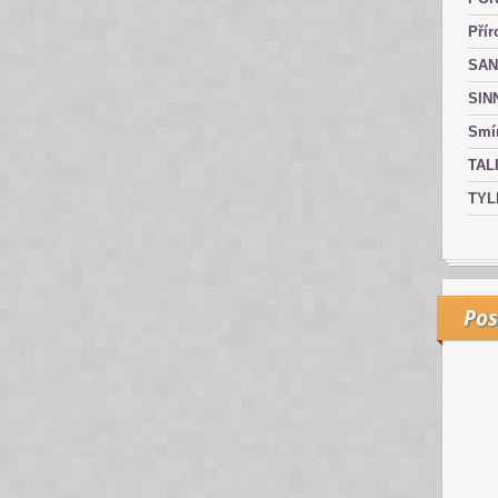
Přír
SAN
SIN
Smír
TAL
TYL
Pos