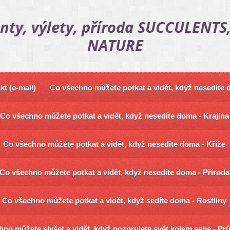
nty, výlety, příroda SUCCULENTS,
NATURE
kt (e-mail)
Co všechno můžete potkat a vidět, když nesedíte
Co všechno můžete potkat a vidět, když nesedíte doma - Krajina
Co všechno můžete potkat a vidět, když nesedíte doma - Kříže
Co všechno můžete potkat a vidět, když nesedíte doma - Příroda
Co všechno můžete potkat a vidět, když sedíte doma - Rostliny
no můžete slyšet a vidět, když pozorujete svět kolem sebe - Pr