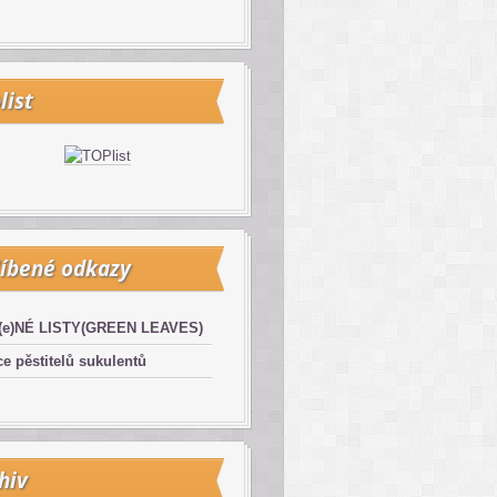
list
íbené odkazy
(e)NÉ LISTY(GREEN LEAVES)
e pěstitelů sukulentů
hiv