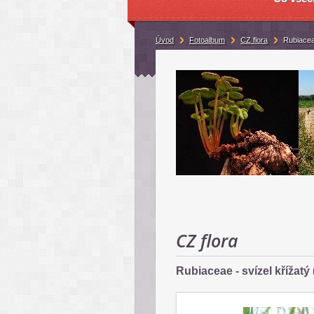
Úvod
Fotoalbum
CZ flora
Rubiaceae
CZ flora
Rubiaceae - svízel křížatý 