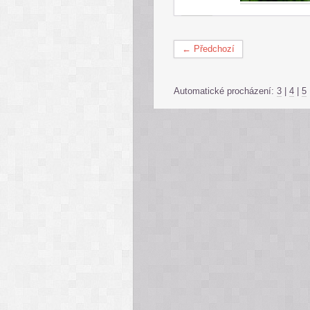
← Předchozí
Automatické procházení:
3
|
4
|
5