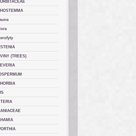
URBITACEAE
PHOSTEMMA
fauna
lora
erofyty
STENIA
VINY (TREES)
EVERIA
OSPERMUM
HORBIA
US
TERIA
ANIACEAE
HAMIA
ORTHIA