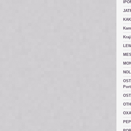
IPO
JAT
KAK
Kam
Kraj
LEW
MES
MON
NOL
OST
Port
OST
OTH
OXA
PEP
POR