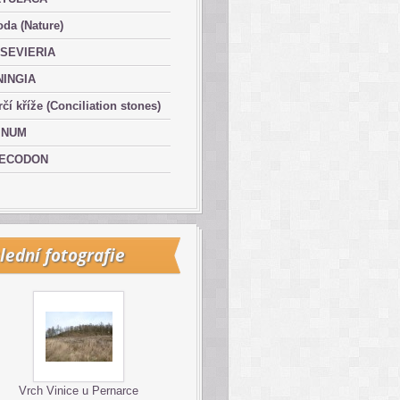
oda (Nature)
SEVIERIA
NINGIA
čí kříže (Conciliation stones)
INUM
ECODON
lední fotografie
Vrch Vinice u Pernarce