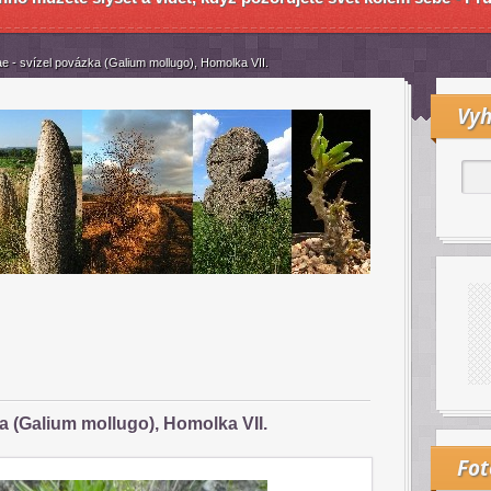
e - svízel povázka (Galium mollugo), Homolka VII.
Vyh
a (Galium mollugo), Homolka VII.
Fo