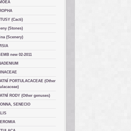
MOEA
ROPHA
TUSY (Cacti)
eny (Stones)
ina (Scenery)
ISIA
EMB new 02-2011
ADENIUM
INACEAE
ATNÍ PORTULACACEAE (Other
ulacaceae)
ATNÍ RODY (Other genuses)
ONNA, SENECIO
LIS
EROMIA
TULACA