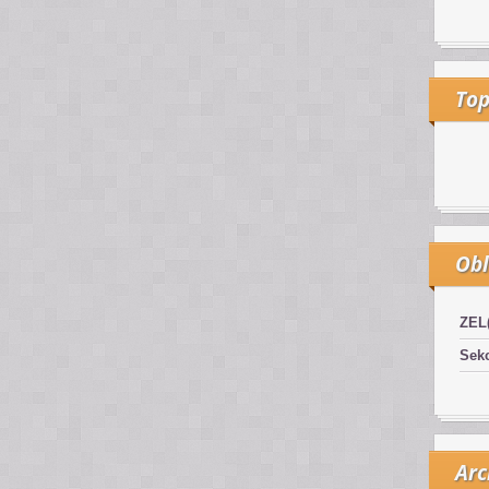
Top
Obl
ZEL
Sekc
Arc