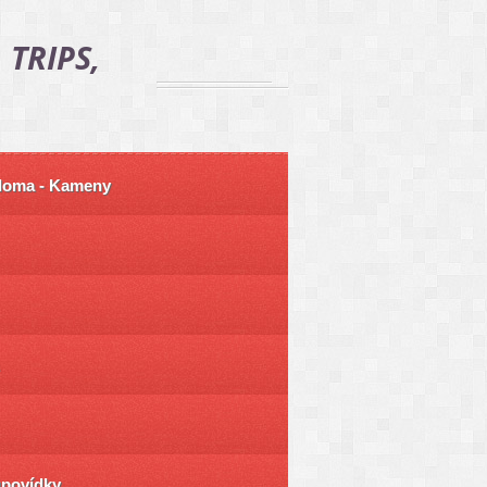
 TRIPS,
 doma - Kameny
ůpovídky