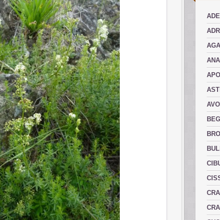
ADE
ADR
AGA
AN
AP
AST
AVO
BEG
BRO
BUL
CIB
CIS
CRA
CRA