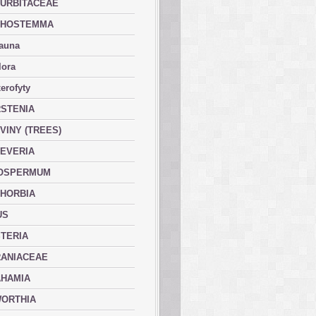
URBITACEAE
PHOSTEMMA
fauna
lora
erofyty
STENIA
VINY (TREES)
EVERIA
OSPERMUM
HORBIA
US
TERIA
ANIACEAE
HAMIA
ORTHIA