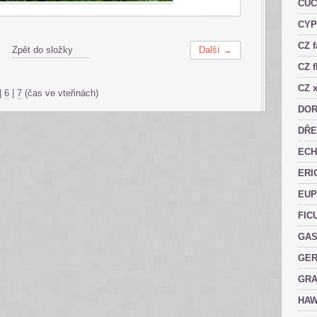
CUC
CY
CZ 
Zpět do složky
Další →
CZ f
CZ x
|
6
|
7
(čas ve vteřinách)
DOR
DŘE
ECH
ERI
EUP
FIC
GAS
GER
GRA
HAW