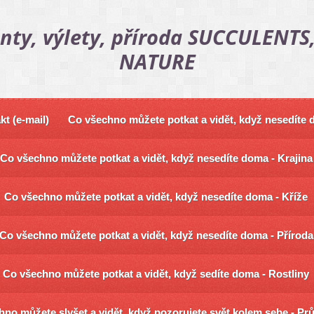
nty, výlety, příroda SUCCULENTS,
NATURE
kt (e-mail)
Co všechno můžete potkat a vidět, když nesedíte
Co všechno můžete potkat a vidět, když nesedíte doma - Krajina
Co všechno můžete potkat a vidět, když nesedíte doma - Kříže
Co všechno můžete potkat a vidět, když nesedíte doma - Příroda
Co všechno můžete potkat a vidět, když sedíte doma - Rostliny
no můžete slyšet a vidět, když pozorujete svět kolem sebe - Pr