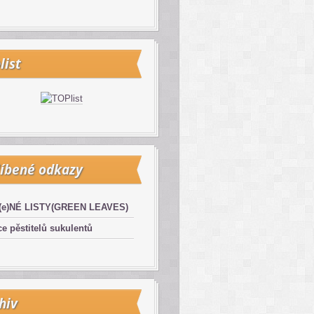
list
íbené odkazy
(e)NÉ LISTY(GREEN LEAVES)
e pěstitelů sukulentů
hiv