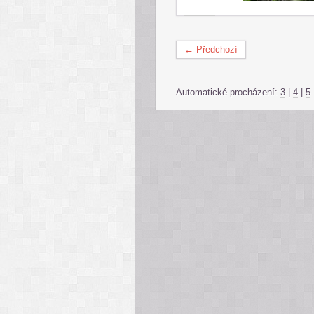
← Předchozí
Automatické procházení:
3
|
4
|
5