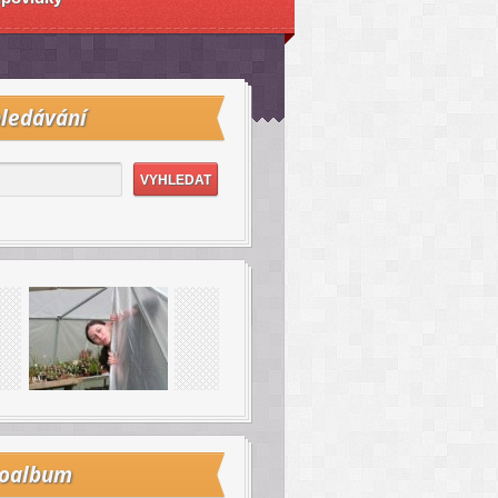
ledávání
toalbum