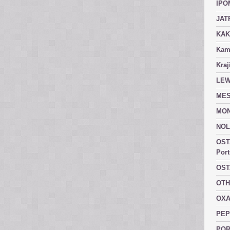
IPO
JAT
KAK
Kam
Kraj
LEW
MES
MON
NOL
OST
Port
OST
OTH
OXA
PEP
POR