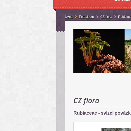
Úvod
Fotoalbum
CZ flora
Rubiacea
CZ flora
Rubiaceae - svízel povázk