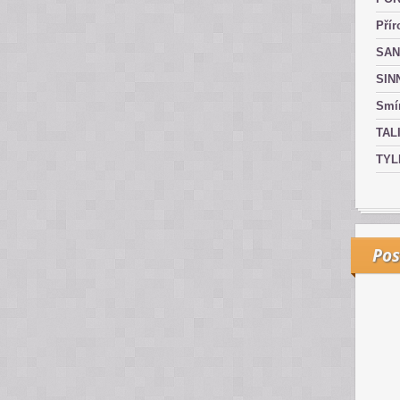
Přír
SAN
SIN
Smír
TAL
TYL
Pos